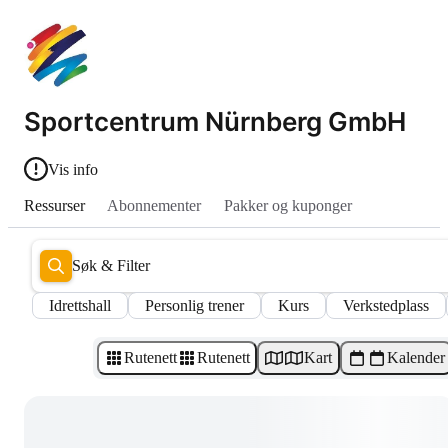
Sportcentrum Nürnberg GmbH
Vis info
Ressurser
Abonnementer
Pakker og kuponger
Søk & Filter
Idrettshall
Personlig trener
Kurs
Verkstedplass
Rutenett
Rutenett
Kart
Kalender