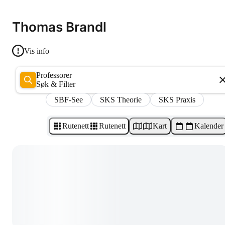
Thomas Brandl
Vis info
Professorer
Søk & Filter
SBF-See
SKS Theorie
SKS Praxis
Rutenett
Rutenett
Kart
Kalender