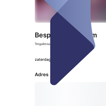
Besprechungsraum
Vergaderzaal
Gesloten
zaterdag, 08 aug
Adres