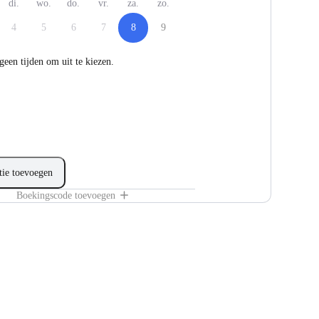
di.
wo.
do.
vr.
za.
zo.
4
5
6
7
8
9
 geen tijden om uit te kiezen.
tie toevoegen
Boekingscode toevoegen