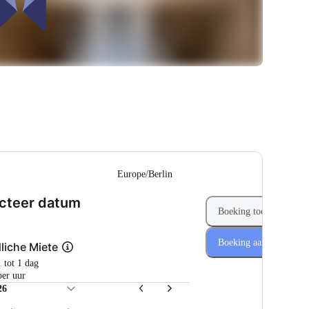
--
Europe/Berlin
(Stap 1 van 2)
cteer datum
Boeking toevoegen
Boeking aanvragen
liche Miete
1 tot 1 dag
per uur
26