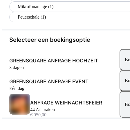
Mikrofonanlage (1)
Feuerschale (1)
Selecteer een boekingsoptie
Bo
GREENSQUARE ANFRAGE HOCHZEIT
3 dagen
Bo
GREENSQUARE ANFRAGE EVENT
Eén dag
ANFRAGE WEIHNACHTSFEIER
Bo
44 Afspraken
€ 950,00