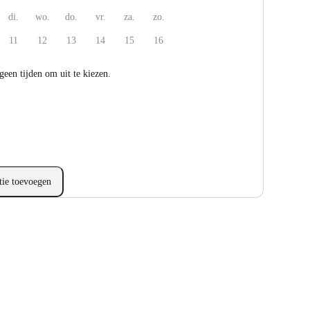
di.
wo.
do.
vr.
za.
zo.
11
12
13
14
15
16
 geen tijden om uit te kiezen.
tie toevoegen