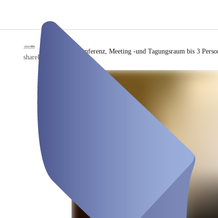
/
Konferenz, Meeting -und Tagungsraum bis 3 Perso
shareDnC GmbH