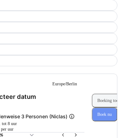
--
Europe/Berlin
(Stap 1 van 2)
cteer datum
Boeking toevoegen
Boek nu
enweise 3 Personen (Niclas)
1 tot 8 uur
 per uur
26