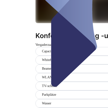
Konferenz, Meeting -
Vergaderzaal
Gesloten
Capaciteit (3)
Whiteboard
Beamer & Leinwand
WLAN
TV-scherm
Parkplätze
Wasser