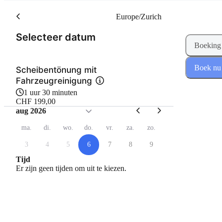
Europe/Zurich
(Stap 1 van 2)
Selecteer datum
Boeking
Boek nu
Scheibentönung mit
Fahrzeugreinigung
1 uur 30 minuten
CHF 199,00
aug 2026
ma.
di.
wo.
do.
vr.
za.
zo.
3
4
5
6
7
8
9
Tijd
Er zijn geen tijden om uit te kiezen.