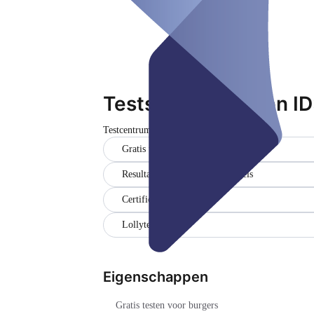
Teststation Senden 
Testcentrum
Gesloten
Gratis testen voor burgers
Resultaten in het Duits en Engels
Certificaat
Lollytest (1)
Eigenschappen
Gratis testen voor burgers