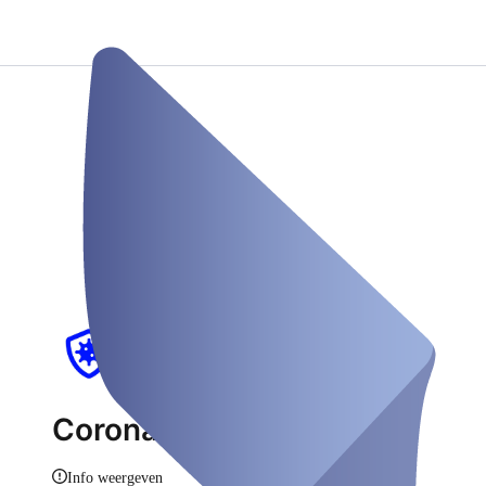
Coronatest Ihringen
Info weergeven