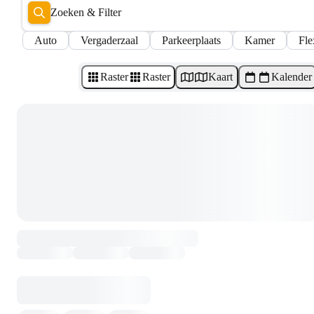
Zoeken & Filter
Auto
Vergaderzaal
Parkeerplaats
Kamer
Fle
Raster
Raster
Kaart
Kalender