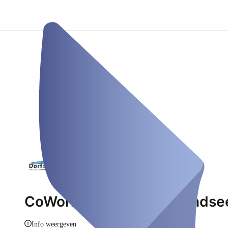
CoWorking Dorfbüro Mondse
Info weergeven