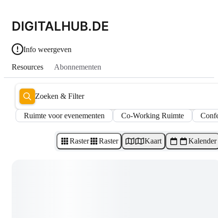
DIGITALHUB.DE
Info weergeven
Resources
Abonnementen
Zoeken & Filter
Ruimte voor evenementen
Co-Working Ruimte
Confe
Raster
Raster
Kaart
Kalender