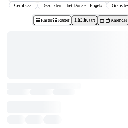
Certificaat
Resultaten in het Duits en Engels
Gratis te
Raster
Raster
Kaart
Kalender