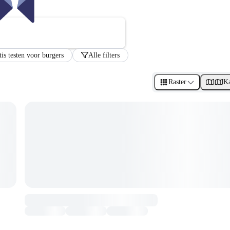
tis testen voor burgers
Alle filters
Raster
Ka