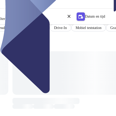
Datum en tijd
lter
sultaten in het Duits en Engels
Drive-In
Mobiel teststation
Gra