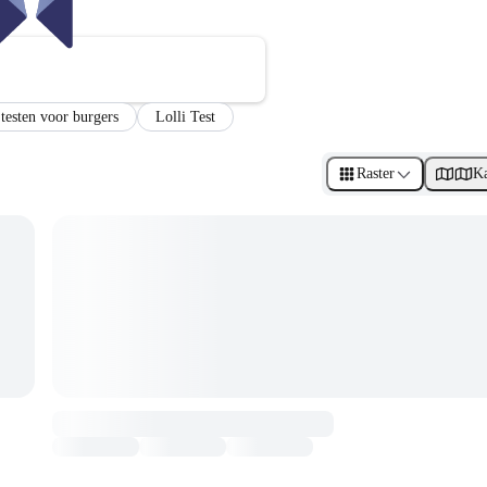
 testen voor burgers
Lolli Test
Raster
Ka