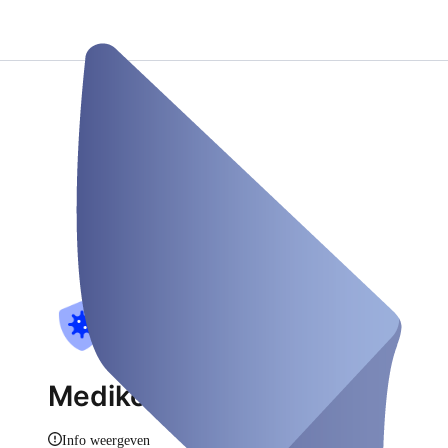
Mediko Testzenter
Info weergeven