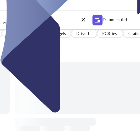
Datum en tijd
lter
Resultaten in het Duits en Engels
Drive-In
PCR-test
Gratis