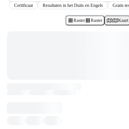
Certificaat
Resultaten in het Duits en Engels
Gratis te
Raster
Raster
Kaart