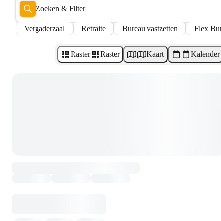
Zoeken & Filter
Vergaderzaal
Retraite
Bureau vastzetten
Flex Bu
Raster
Raster
Kaart
Kalender