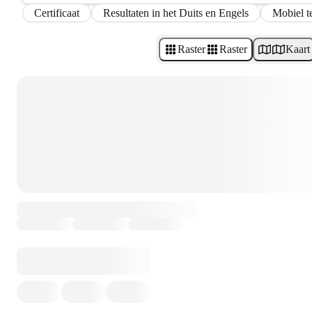
Certificaat
Resultaten in het Duits en Engels
Mobiel te
Raster
Raster
Kaart