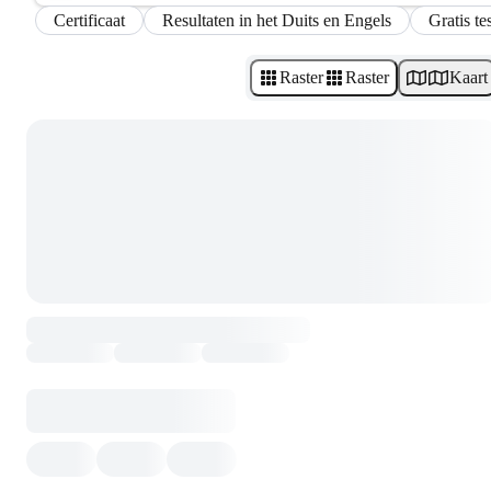
Certificaat
Resultaten in het Duits en Engels
Gratis te
Raster
Raster
Kaart