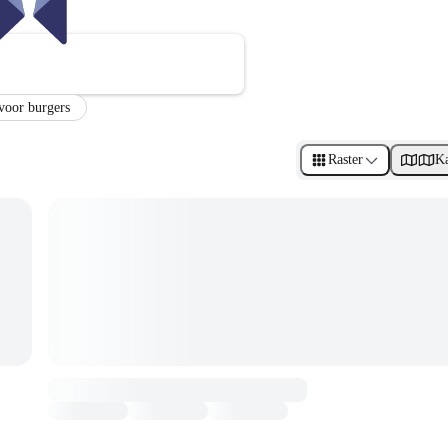
 voor burgers
Raster
Ka