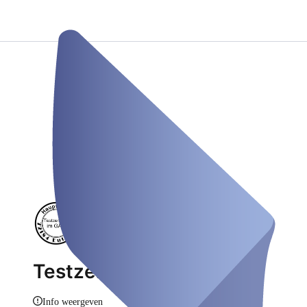
Testzentrum im GÄU
Info weergeven