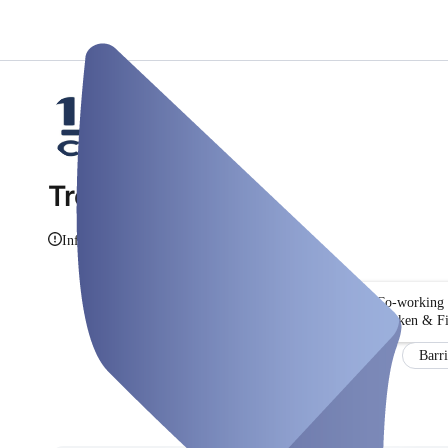
Tredde 11
Info weergeven
Co-working
Zoeken & Fi
Barri