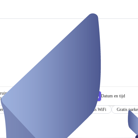
 ruimtes
Datum en tijd
lter
er-free
Airconditioner
Capaciteit
Gratis WiFi
Gratis park