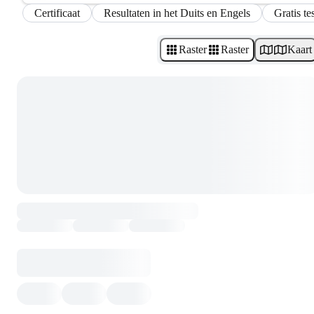
Certificaat
Resultaten in het Duits en Engels
Gratis te
Raster
Raster
Kaart