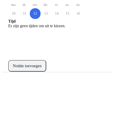
ma.
di.
wo.
do.
vr.
za.
zo.
10
11
12
13
14
15
16
Tijd
Er zijn geen tijden om uit te kiezen.
Notitie toevoegen