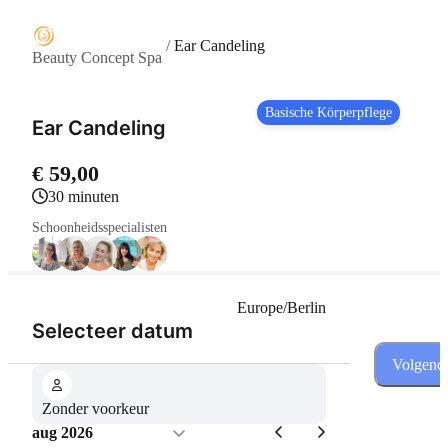
/
Ear Candeling
Beauty Concept Spa
Basische Körperpflege
Ear Candeling
€ 59,00
30 minuten
Schoonheidsspecialisten
Europe/Berlin
(Stap 1 van 3)
Selecteer datum
Volgend
Zonder voorkeur
aug 2026