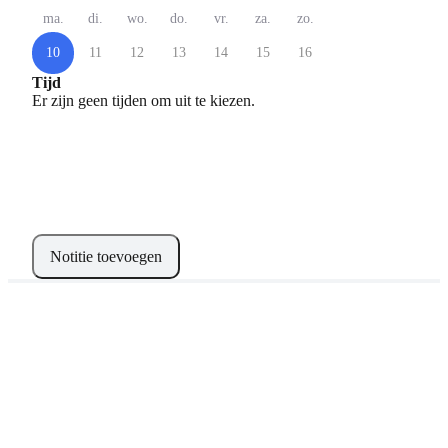
ma.
di.
wo.
do.
vr.
za.
zo.
10
11
12
13
14
15
16
Tijd
Er zijn geen tijden om uit te kiezen.
Notitie toevoegen