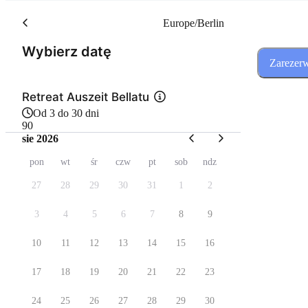
Europe/Berlin
(Krok 1 z 2)
Wybierz datę
Zarezerw
Retreat Auszeit Bellatu
Od 3 do 30 dni
90
sie 2026
pon
wt
śr
czw
pt
sob
ndz
27
28
29
30
31
1
2
3
4
5
6
7
8
9
10
11
12
13
14
15
16
17
18
19
20
21
22
23
24
25
26
27
28
29
30