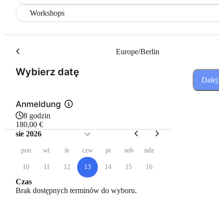
Workshops
Europe/Berlin
(Krok 1 z 3)
Wybierz datę
Dalej
Anmeldung
8 godzin
180,00 €
sie 2026
pon
wt
śr
czw
pt
sob
ndz
10
11
12
13
14
15
16
Czas
Brak dostępnych terminów do wyboru.