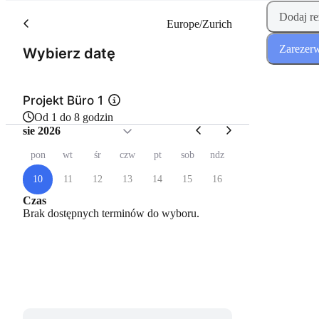
Dodaj re
Europe/Zurich
Zarezerw
(Krok 1 z 2)
Wybierz datę
Projekt Büro 1
Od 1 do 8 godzin
sie 2026
pon
wt
śr
czw
pt
sob
ndz
10
11
12
13
14
15
16
Czas
Brak dostępnych terminów do wyboru.