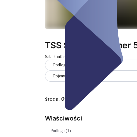
TSS Sitzungszimmer 
Sala konferencyjna
Zamknięte
Podłoga (1)
Pojemność (8)
środa, 05 sie
Właściwości
Podłoga (1)