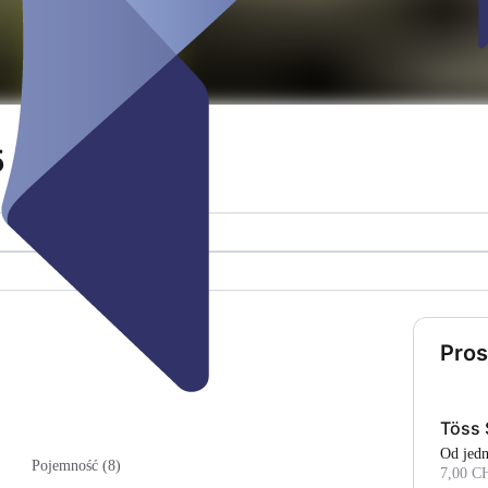
5
Pros
Töss 
Od je
Pojemność (8)
7,00 C