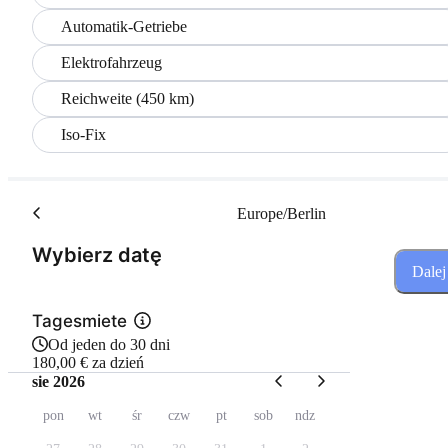
Automatik-Getriebe
Elektrofahrzeug
Reichweite (450 km)
Iso-Fix
Europe/Berlin
(Krok 1 z 3)
Wybierz datę
Dalej
Tagesmiete
Od jeden do 30 dni
180,00 € za dzień
sie 2026
pon
wt
śr
czw
pt
sob
ndz