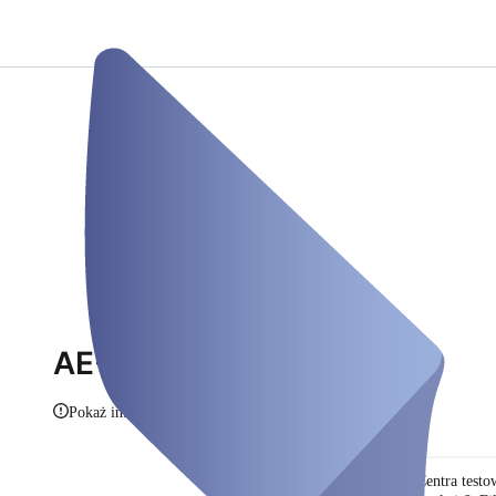
AE-Testungen
Pokaż informacje
Centra test