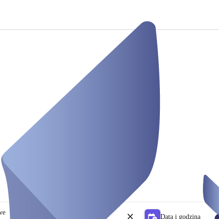
owe
Data i godzina