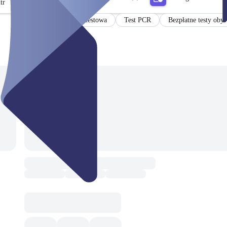
tr
Mobilna stacja testowa
Test PCR
Bezpłatne testy obyw