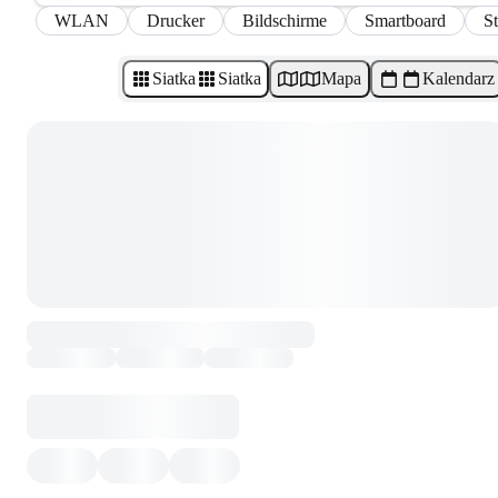
WLAN
Drucker
Bildschirme
Smartboard
S
Siatka
Siatka
Mapa
Kalendarz