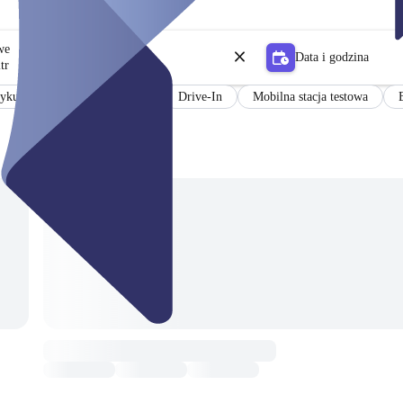
owe
Data i godzina
tr
yku niemieckim i angielskim
Drive-In
Mobilna stacja testowa