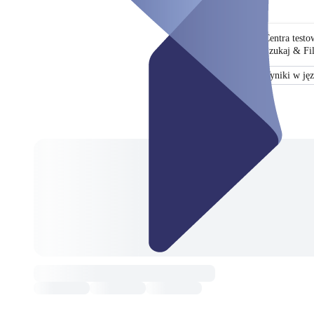
Centra test
Szukaj & Fil
Certyfikat
Wyniki w jęz