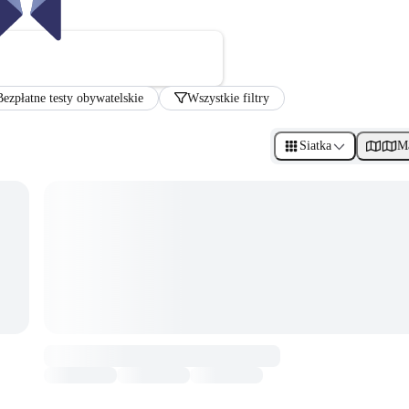
Bezpłatne testy obywatelskie
Wszystkie filtry
Siatka
M