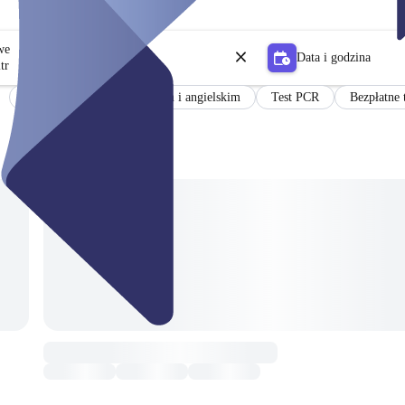
owe
Data i godzina
tr
Wyniki w języku niemieckim i angielskim
Test PCR
Bezpłatne 