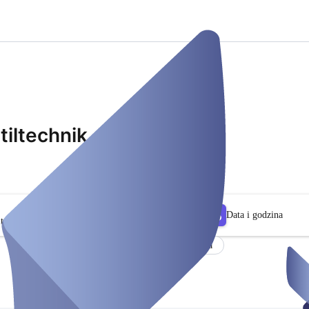
tiltechnik
Data i godzina
tr
Thema