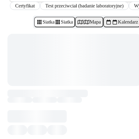
Certyfikat
Test przeciwciał (badanie laboratoryjne)
Wy
Siatka
Siatka
Mapa
Kalendarz