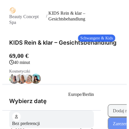
KIDS Rein & klar –
/
Beauty Concept
Gesichtsbehandlung
Spa
Schwangere & Kids
KIDS Rein & klar – Gesichtsbehandlung
69,00 €
40 minut
Kosmetyczki
Europe/Berlin
(Krok 1 z 2)
Wybierz datę
Dodaj re
Bez preferencji
Zarezerw