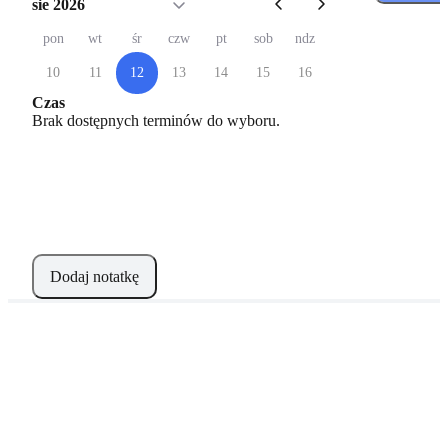
sie 2026
pon
wt
śr
czw
pt
sob
ndz
10
11
12
13
14
15
16
Czas
Brak dostępnych terminów do wyboru.
Dodaj notatkę