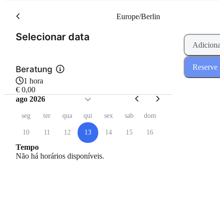
Europe/Berlin
(Passo 1 de 2)
Selecionar data
Adiciona
Reserve 
Beratung
1 hora
€ 0,00
ago 2026
seg
ter
qua
qui
sex
sab
dom
10
11
12
13
14
15
16
Tempo
Não há horários disponíveis.