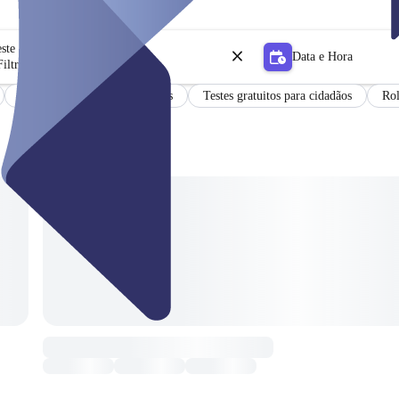
este
Data e Hora
iltro
Resultados em alemão e inglês
Testes gratuitos para cidadãos
Rol