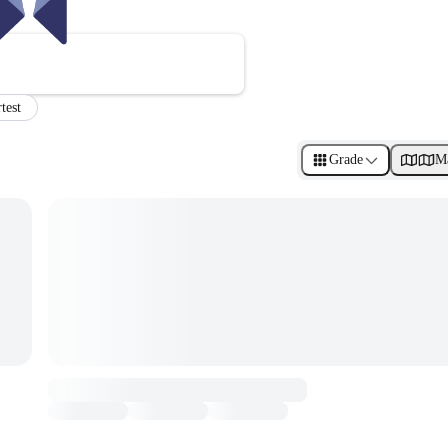
test
Grade
M