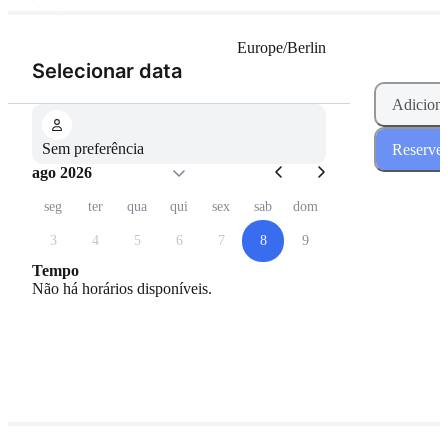
Europe/Berlin
(Passo 1 de 2)
Selecionar data
Adiciona
Sem preferência
Reserve 
ago 2026
seg
ter
qua
qui
sex
sab
dom
3
4
5
6
7
8
9
Tempo
Não há horários disponíveis.