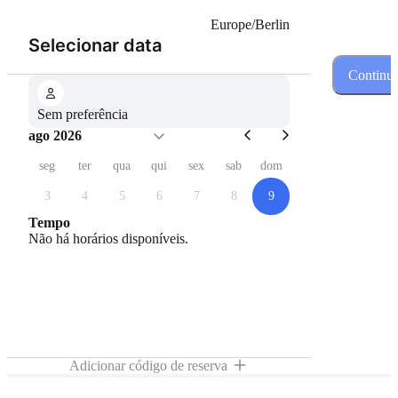
Europe/Berlin
(Passo 1 de 3)
Selecionar data
Continua
Sem preferência
ago 2026
seg
ter
qua
qui
sex
sab
dom
3
4
5
6
7
8
9
Tempo
Não há horários disponíveis.
Adicionar código de reserva