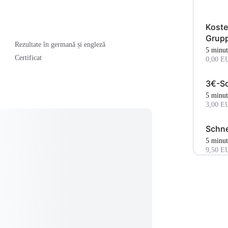
Koste
Grup
Rezultate în germană și engleză
5 minu
Certificat
0,00 E
3€-Sc
5 minu
3,00 E
Schne
5 minu
9,50 E