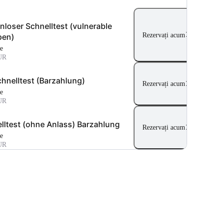
nloser Schnelltest (vulnerable
Rezervați acum
pen)
te
UR
hnelltest (Barzahlung)
Rezervați acum
te
UR
lltest (ohne Anlass) Barzahlung
Rezervați acum
te
UR