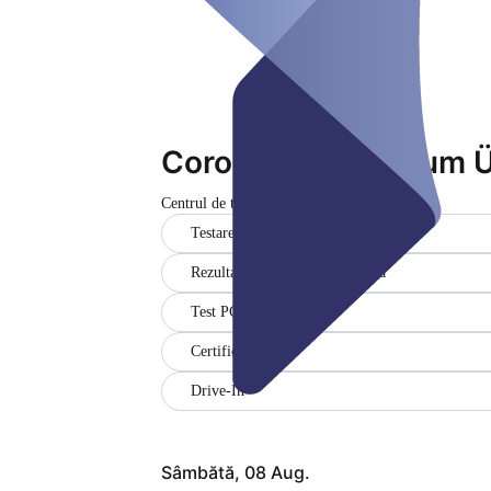
Corona Testzentrum 
Centrul de testare
Închis
Testarea gratuită a cetățenilor
Rezultate în germană și engleză
Test PCR
Certificat
Drive-In
Sâmbătă, 08 Aug.