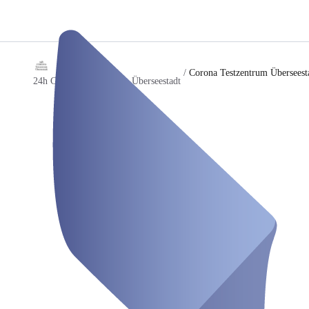
/
Corona Testzentrum Überseest
24h Corona Testzentrum Überseestadt