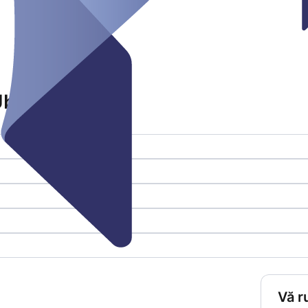
Überseestadt
Vă r