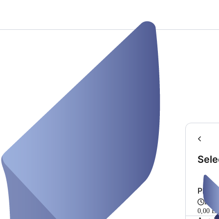
Sele
Plat
De 
0,00 E