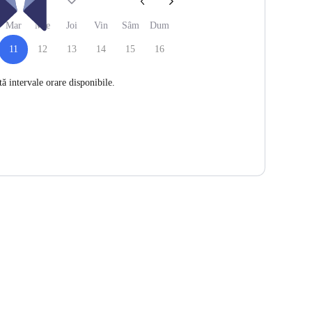
026
Mar
Mie
Joi
Vin
Sâm
Dum
11
12
13
14
15
16
ă intervale orare disponibile.