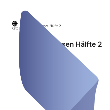
/
Kunstrasen Hälfte 2
SFG Fussball
Kunstrasen Hälfte 2
Teren de fotbal
Închis
Joi, 06 Aug.