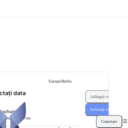
--
Europe/Berlin
(Pasul 1 din 2)
ctați data
Adăugați rezervare
Solicitați rezervarea
zbuchung
la 15 minute la 3 ore
Conectare
UR