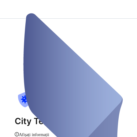
City Test
Afișați informații