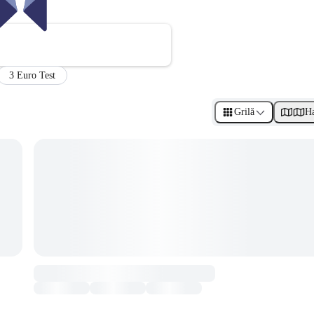
3 Euro Test
Grilă
Ha