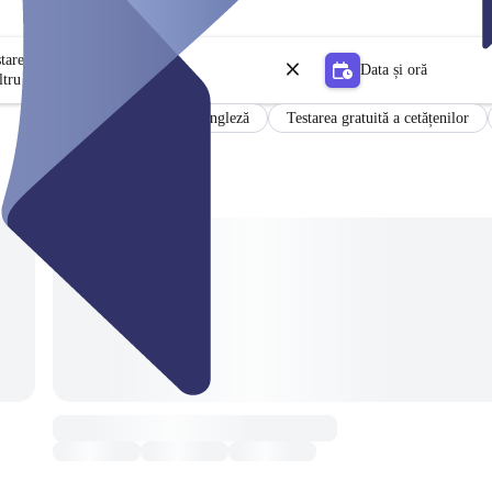
stare
Data și oră
ltru
Rezultate în germană și engleză
Testarea gratuită a cetățenilor