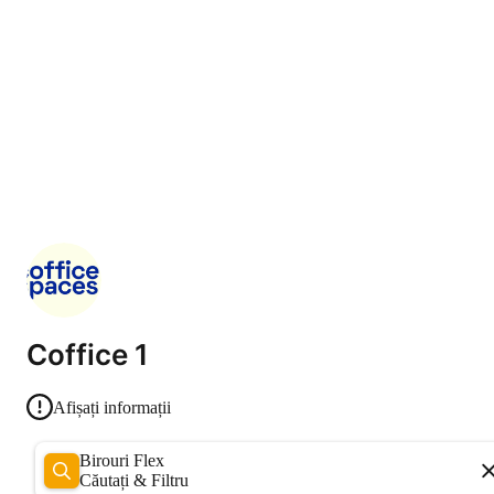
Coffice 1
Afișați informații
Birouri Flex
Căutați & Filtru