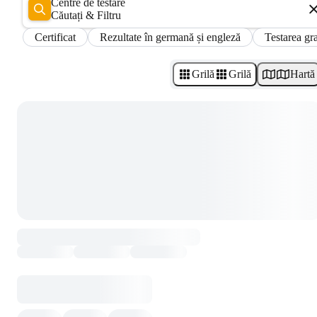
Centre de testare
Căutați & Filtru
Certificat
Rezultate în germană și engleză
Testarea gra
Grilă
Grilă
Hartă