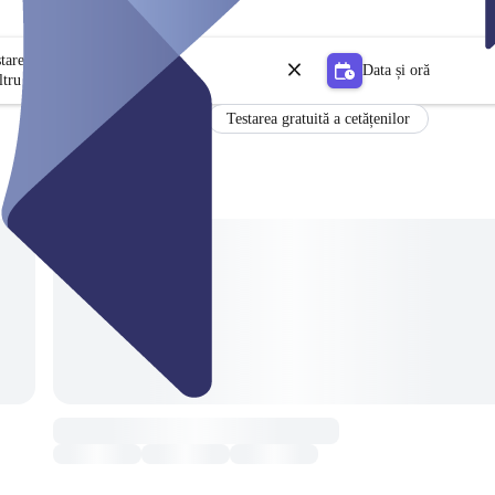
stare
Data și oră
ltru
Testarea gratuită a cetățenilor