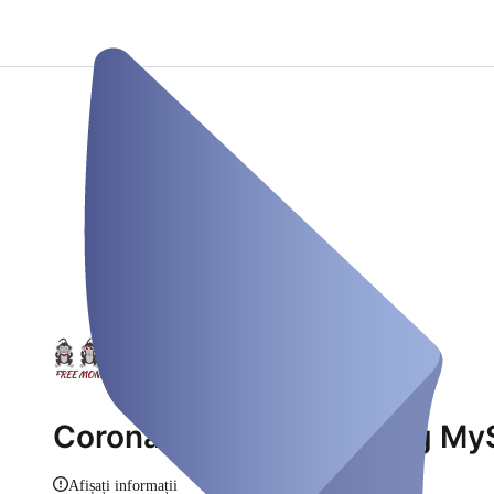
Coronatest Unterhaching My
Afișați informații