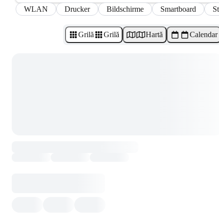
WLAN
Drucker
Bildschirme
Smartboard
S
Grilă
Grilă
Hartă
Calendar