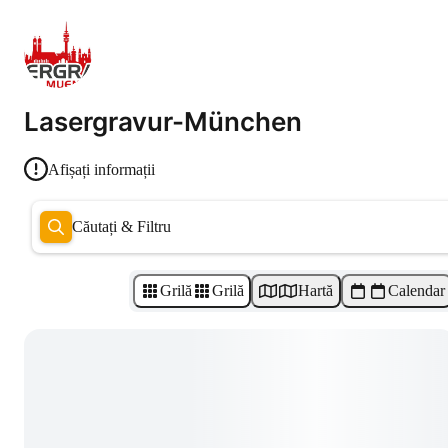
Lasergravur-München
Afișați informații
Căutați & Filtru
Grilă
Grilă
Hartă
Calendar