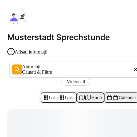
Musterstadt Sprechstunde
Afișați informații
Autorități
Căutați & Filtru
Videocall
Grilă
Grilă
Hartă
Calendar