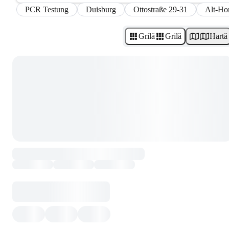
PCR Testung
Duisburg
Ottostraße 29-31
Alt-Ho
Grilă
Grilă
Hartă